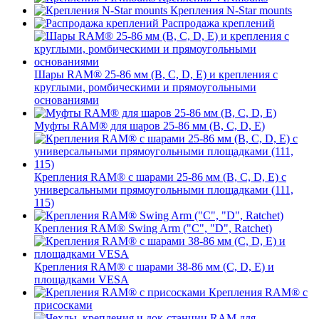
Крепления N-Star mounts
Распродажа креплений
Шары RAM® 25-86 мм (B, C, D, E) и крепления с
круглыми, ромбическими и прямоугольными
основаниями
Муфты RAM® для шаров 25-86 мм (B, C, D, E)
Крепления RAM® с шарами 25-86 мм (B, C, D, E) с
универсальными прямоугольными площадками (111,
115)
Крепления RAM® Swing Arm ("C", "D", Ratchet)
Крепления RAM® с шарами 38-86 мм (C, D, E) и
площадками VESA
Крепления RAM® с
присосками