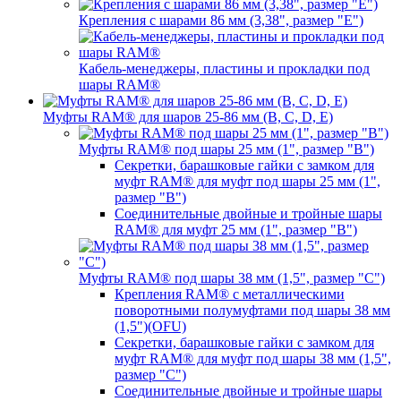
Крепления с шарами 86 мм (3,38", размер "E")
Кабель-менеджеры, пластины и прокладки под
шары RAM®
Муфты RAM® для шаров 25-86 мм (B, C, D, E)
Муфты RAM® под шары 25 мм (1", размер "B")
Секретки, барашковые гайки с замком для
муфт RAM® для муфт под шары 25 мм (1",
размер "B")
Соединительные двойные и тройные шары
RAM® для муфт 25 мм (1", размер "B")
Муфты RAM® под шары 38 мм (1,5", размер "C")
Крепления RAM® с металлическими
поворотными полумуфтами под шары 38 мм
(1,5")(OFU)
Секретки, барашковые гайки с замком для
муфт RAM® для муфт под шары 38 мм (1,5",
размер "C")
Соединительные двойные и тройные шары