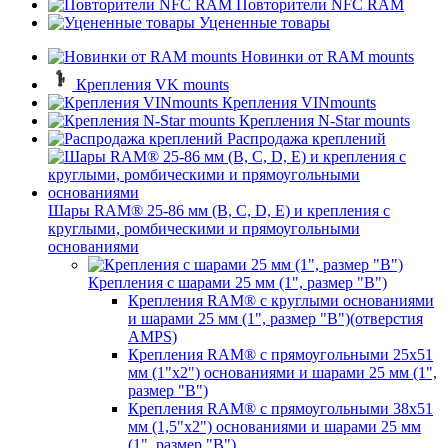
Повторители NFC RAM
Уцененные товары
Новинки от RAM mounts
Крепления VK mounts
Крепления VINmounts
Крепления N-Star mounts
Распродажа креплений
Шары RAM® 25-86 мм (B, C, D, E) и крепления с
круглыми, ромбическими и прямоугольными
основаниями
Крепления с шарами 25 мм (1", размер "B")
Крепления RAM® с круглыми основаниями
и шарами 25 мм (1", размер "B")(отверстия
AMPS)
Крепления RAM® с прямоугольными 25х51
мм (1"х2") основаниями и шарами 25 мм (1",
размер "B")
Крепления RAM® с прямоугольными 38х51
мм (1,5"х2") основаниями и шарами 25 мм
(1", размер "B")