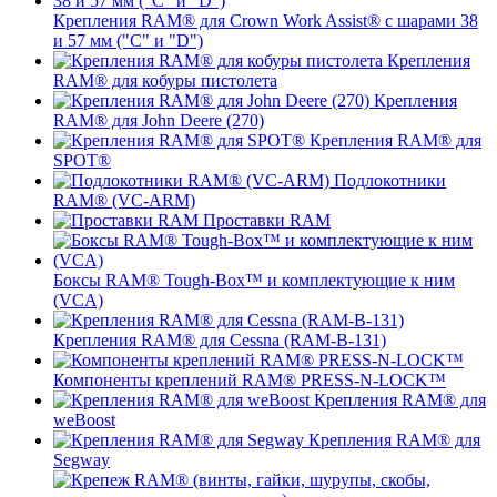
Крепления RAM® для Crown Work Assist® с шарами 38
и 57 мм ("C" и "D")
Крепления
RAM® для кобуры пистолета
Крепления
RAM® для John Deere (270)
Крепления RAM® для
SPOT®
Подлокотники
RAM® (VC-ARM)
Проставки RAM
Боксы RAM® Tough-Box™ и комплектующие к ним
(VCA)
Крепления RAM® для Cessna (RAM-B-131)
Компоненты креплений RAM® PRESS-N-LOCK™
Крепления RAM® для
weBoost
Крепления RAM® для
Segway