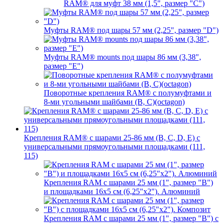
RAM® для муфт 38 мм (1,5", размер "C")
Муфты RAM® под шары 57 мм (2,25", размер "D")
Муфты RAM® mounts под шары 86 мм (3,38",
размер "E")
Поворотные крепления RAM® c полумуфтами и
8-ми угольными шайбами (B, C)(octagon)
Крепления RAM® с шарами 25-86 мм (B, C, D, E) с
универсальными прямоугольными площадками (111,
115)
Крепления RAM с шарами 25 мм (1", размер "B")
и площадками 16х5 см (6,25"х2"). Алюминий
Крепления RAM с шарами 25 мм (1", размер "B") с