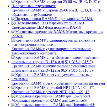
Крепления RAM® с шарами 25-86 мм (B, C, D, E) и П-
образными струбцинами
Подстаканники RAM®
Светодиодные LED фара-искатели RAM®
Магнитные крепления
RAM®
Крепления RAM® с удлиняющими штангами из
высокопрочного композита
Крепления RAM® с изгибаемыми алюминиевыми
штангами из прутка D=12 мм (0,5") (316-1, 316-3)
Крепления RAM® c регулируемыми прямыми штангами
Крепления RAM® с резьбой NPT (1/4", 1/2", 1")
Модельные крепления RAM® для Lowrance®