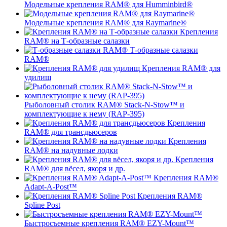
Модельные крепления RAM® для Humminbird®
Модельные крепления RAM® для Raymarine®
Крепления
RAM® на Т-образные салазки
Т-образные салазки
RAM®
Крепления RAM® для
удилищ
Рыболовный столик RAM® Stack-N-Stow™ и
комплектующие к нему (RAP-395)
Крепления
RAM® для трансдьюсеров
Крепления
RAM® на надувные лодки
Крепления
RAM® для вёсел, якоря и др.
Крепления RAM®
Adapt-A-Post™
Крепления RAM®
Spline Post
Быстросъемные крепления RAM® EZY-Mount™