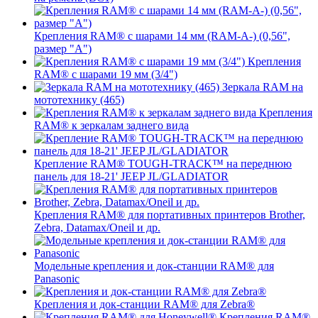
Крепления RAM® с шарами 14 мм (RAM-A-) (0,56",
размер "A")
Крепления
RAM® с шарами 19 мм (3/4")
Зеркала RAM на
мототехнику (465)
Крепления
RAM® к зеркалам заднего вида
Крепление RAM® TOUGH-TRACK™ на переднюю
панель для 18-21' JEEP JL/GLADIATOR
Крепления RAM® для портативных принтеров Brother,
Zebra, Datamax/Oneil и др.
Модельные крепления и док-станции RAM® для
Panasonic
Крепления и док-станции RAM® для Zebra®
Крепления RAM®