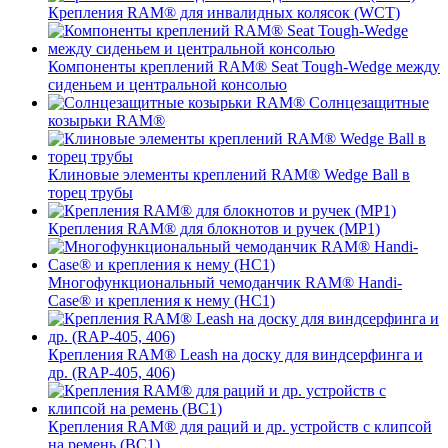
Крепления RAM® для инвалидных колясок (WCT)
Компоненты креплений RAM® Seat Tough-Wedge между
сиденьем и центральной консолью
Солнцезащитные
козырьки RAM®
Клиновые элементы креплений RAM® Wedge Ball в
торец трубы
Крепления RAM® для блокнотов и ручек (MP1)
Многофункциональный чемоданчик RAM® Handi-
Case® и крепления к нему (HC1)
Крепления RAM® Leash на доску для виндсерфинга и
др. (RAP-405, 406)
Крепления RAM® для раций и др. устройств с клипсой
на ремень (BC1)