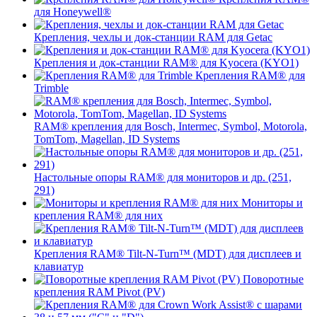
для Honeywell®
Крепления, чехлы и док-станции RAM для Getac
Крепления и док-станции RAM® для Kyocera (KYO1)
Крепления RAM® для
Trimble
RAM® крепления для Bosch, Intermec, Symbol, Motorola,
TomTom, Magellan, ID Systems
Настольные опоры RAM® для мониторов и др. (251,
291)
Мониторы и
крепления RAM® для них
Крепления RAM® Tilt-N-Turn™ (MDT) для дисплеев и
клавиатур
Поворотные
крепления RAM Pivot (PV)