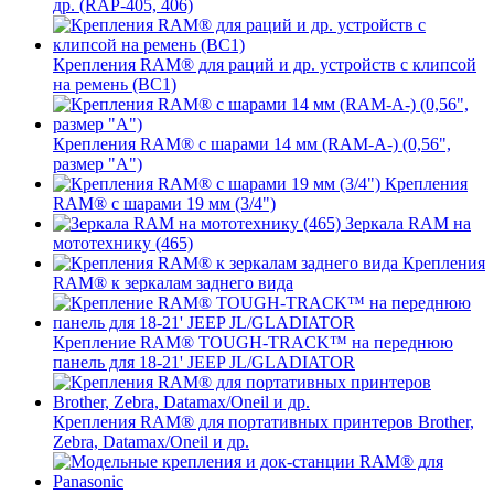
др. (RAP-405, 406)
Крепления RAM® для раций и др. устройств с клипсой
на ремень (BC1)
Крепления RAM® с шарами 14 мм (RAM-A-) (0,56",
размер "A")
Крепления
RAM® с шарами 19 мм (3/4")
Зеркала RAM на
мототехнику (465)
Крепления
RAM® к зеркалам заднего вида
Крепление RAM® TOUGH-TRACK™ на переднюю
панель для 18-21' JEEP JL/GLADIATOR
Крепления RAM® для портативных принтеров Brother,
Zebra, Datamax/Oneil и др.