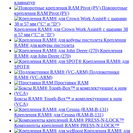
клавиатур
Поворотные
крепления RAM Pivot (PV)
Крепления RAM® для Crown Work Assist® с шарами 38
и 57 мм ("C" и "D")
Крепления
RAM® для кобуры пистолета
Крепления
RAM® для John Deere (270)
Крепления RAM® для
SPOT®
Подлокотники
RAM® (VC-ARM)
Проставки RAM
Боксы RAM® Tough-Box™ и комплектующие к ним
(VCA)
Крепления RAM® для Cessna (RAM-B-131)
Компоненты креплений RAM® PRESS-N-LOCK™
Крепления RAM® для