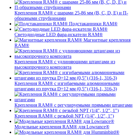
Крепления RAM® с шарами 25-86 мм (B, C, D, E) и П-
образными струбцинами
Подстаканники RAM®
Светодиодные LED фара-искатели RAM®
Магнитные крепления
RAM®
Крепления RAM® с удлиняющими штангами из
высокопрочного композита
Крепления RAM® с изгибаемыми алюминиевыми
штангами из прутка D=12 мм (0,5") (316-1, 316-3)
Крепления RAM® c регулируемыми прямыми штангами
Крепления RAM® с резьбой NPT (1/4", 1/2", 1")
Модельные крепления RAM® для Lowrance®