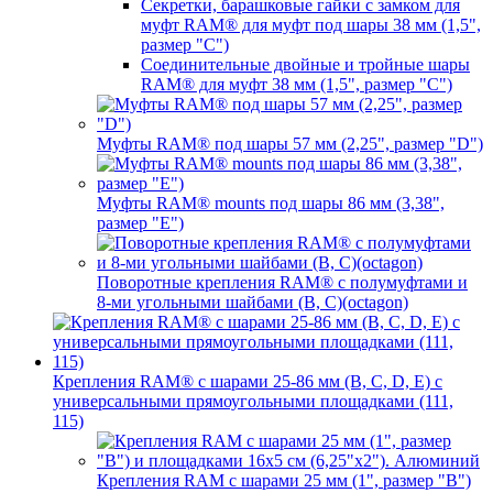
Секретки, барашковые гайки с замком для
муфт RAM® для муфт под шары 38 мм (1,5",
размер "C")
Соединительные двойные и тройные шары
RAM® для муфт 38 мм (1,5", размер "C")
Муфты RAM® под шары 57 мм (2,25", размер "D")
Муфты RAM® mounts под шары 86 мм (3,38",
размер "E")
Поворотные крепления RAM® c полумуфтами и
8-ми угольными шайбами (B, C)(octagon)
Крепления RAM® с шарами 25-86 мм (B, C, D, E) с
универсальными прямоугольными площадками (111,
115)
Крепления RAM с шарами 25 мм (1", размер "B")