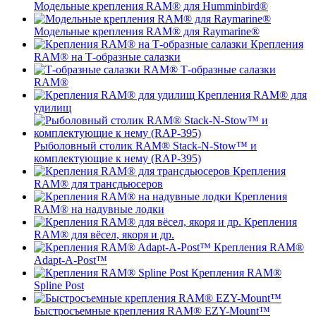
Модельные крепления RAM® для Humminbird®
Модельные крепления RAM® для Raymarine®
Крепления
RAM® на Т-образные салазки
Т-образные салазки
RAM®
Крепления RAM® для
удилищ
Рыболовный столик RAM® Stack-N-Stow™ и
комплектующие к нему (RAP-395)
Крепления
RAM® для трансдьюсеров
Крепления
RAM® на надувные лодки
Крепления
RAM® для вёсел, якоря и др.
Крепления RAM®
Adapt-A-Post™
Крепления RAM®
Spline Post
Быстросъемные крепления RAM® EZY-Mount™