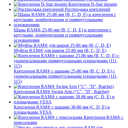
Крепления N-Star mounts
Распродажа креплений
Шары RAM® 25-86 мм (B, C, D, E) и крепления с
круглыми, ромбическими и прямоугольными
основаниями
Муфты RAM® для шаров 25-86 мм (B, C, D, E)
Крепления RAM® с шарами 25-86 мм (B, C, D, E) с
универсальными прямоугольными площадками (111,
115)
Крепления RAM® Swing Arm ("C", "D", Ratchet)
Крепления RAM® с шарами 38-86 мм (C, D, E) и
площадками VESA
Крепления RAM® с
присосками