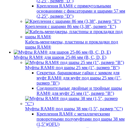
(2,25", размер "D")
Крепления RAM® с прямоугольными
основаниями с фиксаторами и шарами 57 мм
(2,25", размер "D")
Крепления с шарами 86 мм (3,38", размер "E")
Кабель-менеджеры, пластины и прокладки под
шары RAM®
Муфты RAM® для шаров 25-86 мм (B, C, D, E)
Муфты RAM® под шары 25 мм (1", размер "B")
Секретки, барашковые гайки с замком для
муфт RAM® для муфт под шары 25 мм (1",
размер "B")
Соединительные двойные и тройные шары
RAM® для муфт 25 мм (1", размер "B")
Муфты RAM® под шары 38 мм (1,5", размер "C")
Крепления RAM® с металлическими
поворотными полумуфтами под шары 38 мм
(1,5")(OFU)