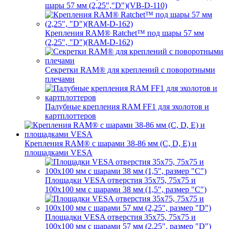
шары 57 мм (2,25","D")(VB-D-110)
Крепления RAM® Ratchet™ под шары 57 мм
(2,25", "D")(RAM-D-162)
Секретки RAM® для креплений с поворотными
плечами
Палубные крепления RAM FF1 для эхолотов и
картплоттеров
Крепления RAM® с шарами 38-86 мм (C, D, E) и
площадками VESA
Площадки VESA отверстия 35x75, 75x75 и
100x100 мм с шарами 38 мм (1,5", размер "C")
Площадки VESA отверстия 35х75, 75x75 и
100x100 мм с шарами 57 мм (2,25", размер "D")