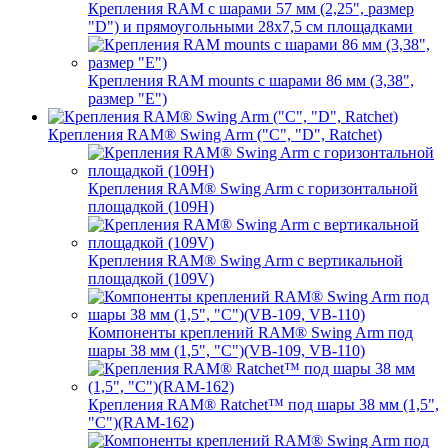
Крепления RAM с шарами 57 мм (2,25", размер
"D") и прямоугольными 28х7,5 см площадками
Крепления RAM mounts с шарами 86 мм (3,38",
размер "E")
Крепления RAM® Swing Arm ("C", "D", Ratchet)
Крепления RAM® Swing Arm с горизонтальной
площадкой (109H)
Крепления RAM® Swing Arm с вертикальной
площадкой (109V)
Компоненты креплений RAM® Swing Arm под
шары 38 мм (1,5", "C")(VB-109, VB-110)
Крепления RAM® Ratchet™ под шары 38 мм (1,5",
"C")(RAM-162)