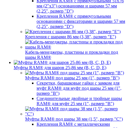
Крепления RAM® с прямоугольными 51х76
мм (2"х3") основаниями и шарами 57 мм
(2,25", размер "D")
Крепления RAM® с прямоугольными
основаниями с фиксаторами и шарами 57 мм
(2,25", размер "D")
Крепления с шарами 86 мм (3,38", размер "E")
Кабель-менеджеры, пластины и прокладки под
шары RAM®
Муфты RAM® для шаров 25-86 мм (B, C, D, E)
Муфты RAM® под шары 25 мм (1", размер "B")
Секретки, барашковые гайки с замком для
муфт RAM® для муфт под шары 25 мм (1",
размер "B")
Соединительные двойные и тройные шары
RAM® для муфт 25 мм (1", размер "B")
Муфты RAM® под шары 38 мм (1,5", размер "C")
Крепления RAM® с металлическими