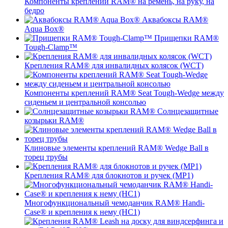
Компоненты креплений RAM® на ремень, на руку, на
бедро
Аквабоксы RAM®
Aqua Box®
Прищепки RAM®
Tough-Clamp™
Крепления RAM® для инвалидных колясок (WCT)
Компоненты креплений RAM® Seat Tough-Wedge между
сиденьем и центральной консолью
Солнцезащитные
козырьки RAM®
Клиновые элементы креплений RAM® Wedge Ball в
торец трубы
Крепления RAM® для блокнотов и ручек (MP1)
Многофункциональный чемоданчик RAM® Handi-
Case® и крепления к нему (HC1)