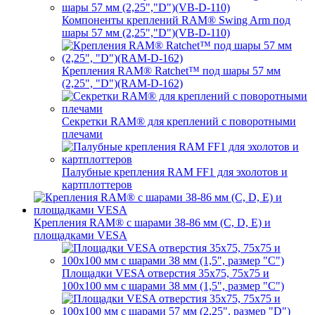
Компоненты креплений RAM® Swing Arm под
шары 57 мм (2,25","D")(VB-D-110)
Крепления RAM® Ratchet™ под шары 57 мм
(2,25", "D")(RAM-D-162)
Секретки RAM® для креплений с поворотными
плечами
Палубные крепления RAM FF1 для эхолотов и
картплоттеров
Крепления RAM® с шарами 38-86 мм (C, D, E) и
площадками VESA
Площадки VESA отверстия 35x75, 75x75 и
100x100 мм с шарами 38 мм (1,5", размер "C")