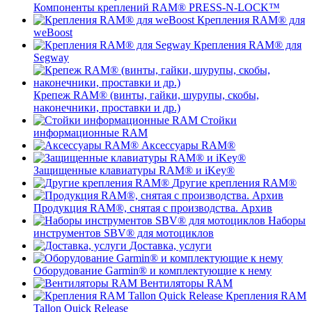
Компоненты креплений RAM® PRESS-N-LOCK™
Крепления RAM® для
weBoost
Крепления RAM® для
Segway
Крепеж RAM® (винты, гайки, шурупы, скобы,
наконечники, проставки и др.)
Стойки
информационные RAM
Аксессуары RAM®
Защищенные клавиатуры RAM® и iKey®
Другие крепления RAM®
Продукция RAM®, снятая с производства. Архив
Наборы
инструментов SBV® для мотоциклов
Доставка, услуги
Оборудование Garmin® и комплектующие к нему
Вентиляторы RAM
Крепления RAM
Tallon Quick Release