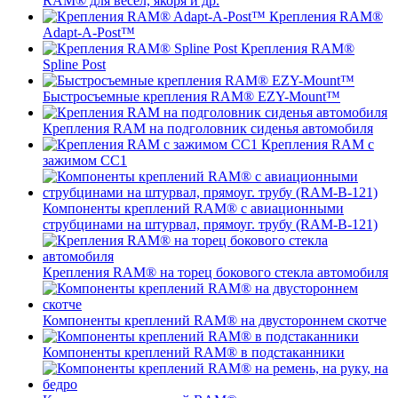
RAM® для вёсел, якоря и др.
Крепления RAM®
Adapt-A-Post™
Крепления RAM®
Spline Post
Быстросъемные крепления RAM® EZY-Mount™
Крепления RAM на подголовник сиденья автомобиля
Крепления RAM с
зажимом СС1
Компоненты креплений RAM® с авиационными
струбцинами на штурвал, прямоуг. трубу (RAM-B-121)
Крепления RAM® на торец бокового стекла автомобиля
Компоненты креплений RAM® на двустороннем скотче
Компоненты креплений RAM® в подстаканники