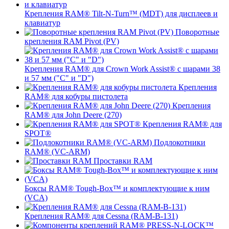
Крепления RAM® Tilt-N-Turn™ (MDT) для дисплеев и
клавиатур
Поворотные
крепления RAM Pivot (PV)
Крепления RAM® для Crown Work Assist® с шарами 38
и 57 мм ("C" и "D")
Крепления
RAM® для кобуры пистолета
Крепления
RAM® для John Deere (270)
Крепления RAM® для
SPOT®
Подлокотники
RAM® (VC-ARM)
Проставки RAM
Боксы RAM® Tough-Box™ и комплектующие к ним
(VCA)
Крепления RAM® для Cessna (RAM-B-131)