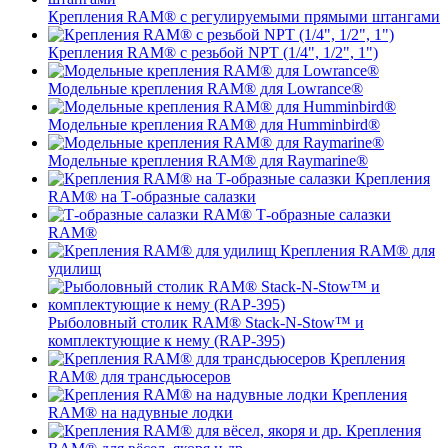
Крепления RAM® c регулируемыми прямыми штангами
Крепления RAM® с резьбой NPT (1/4", 1/2", 1")
Модельные крепления RAM® для Lowrance®
Модельные крепления RAM® для Humminbird®
Модельные крепления RAM® для Raymarine®
Крепления
RAM® на Т-образные салазки
Т-образные салазки
RAM®
Крепления RAM® для
удилищ
Рыболовный столик RAM® Stack-N-Stow™ и
комплектующие к нему (RAP-395)
Крепления
RAM® для трансдьюсеров
Крепления
RAM® на надувные лодки
Крепления