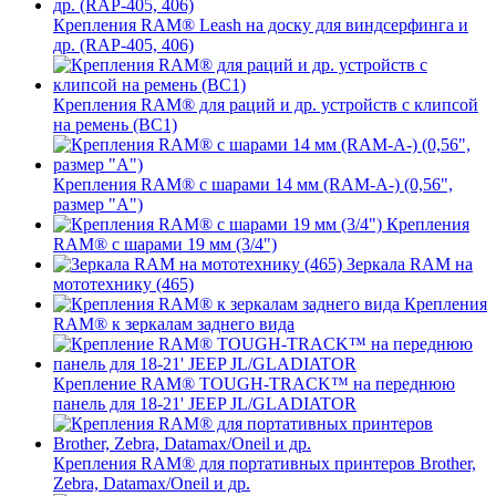
Крепления RAM® Leash на доску для виндсерфинга и
др. (RAP-405, 406)
Крепления RAM® для раций и др. устройств с клипсой
на ремень (BC1)
Крепления RAM® с шарами 14 мм (RAM-A-) (0,56",
размер "A")
Крепления
RAM® с шарами 19 мм (3/4")
Зеркала RAM на
мототехнику (465)
Крепления
RAM® к зеркалам заднего вида
Крепление RAM® TOUGH-TRACK™ на переднюю
панель для 18-21' JEEP JL/GLADIATOR
Крепления RAM® для портативных принтеров Brother,
Zebra, Datamax/Oneil и др.