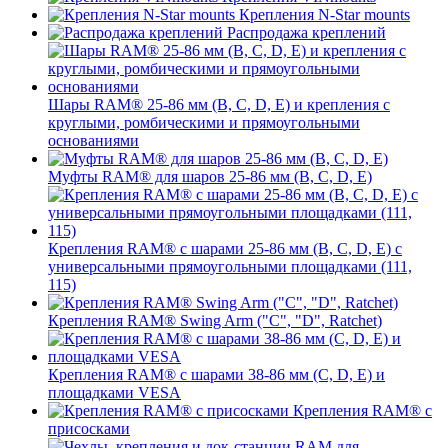
Крепления N-Star mounts
Распродажа креплений
Шары RAM® 25-86 мм (B, C, D, E) и крепления с
круглыми, ромбическими и прямоугольными
основаниями
Муфты RAM® для шаров 25-86 мм (B, C, D, E)
Крепления RAM® с шарами 25-86 мм (B, C, D, E) с
универсальными прямоугольными площадками (111,
115)
Крепления RAM® Swing Arm ("C", "D", Ratchet)
Крепления RAM® с шарами 38-86 мм (C, D, E) и
площадками VESA
Крепления RAM® с
присосками