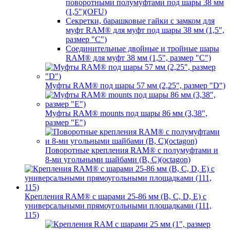
поворотными полумуфтами под шары 38 мм
(1,5")(OFU)
Секретки, барашковые гайки с замком для
муфт RAM® для муфт под шары 38 мм (1,5",
размер "C")
Соединительные двойные и тройные шары
RAM® для муфт 38 мм (1,5", размер "C")
Муфты RAM® под шары 57 мм (2,25", размер "D")
Муфты RAM® mounts под шары 86 мм (3,38",
размер "E")
Поворотные крепления RAM® c полумуфтами и
8-ми угольными шайбами (B, C)(octagon)
Крепления RAM® с шарами 25-86 мм (B, C, D, E) с
универсальными прямоугольными площадками (111,
115)